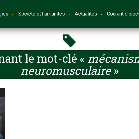
gies
Société et humanités
Actualités
Courant d'idée
nant le mot-clé «
mécanisme
neuromusculaire
»