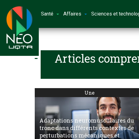
Santé
Affaires
Sciences et technolo
Articles compre
Une
Adaptations neuromusculaires du
tronc dans différents contextes de
perturbations mécaniques et