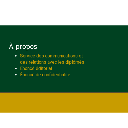
À propos
Service des communications et
des relations avec les diplômés
Énoncé éditorial
Énoncé de confidentialité