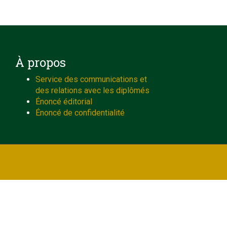
À propos
Service des communications et
des relations avec les diplômés
Énoncé éditorial
Énoncé de confidentialité