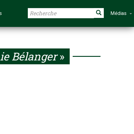
s
Médias
ie Bélanger
»