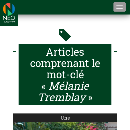
Togg
navi
Articles
comprenant le
mot-clé
«
Mélanie
Tremblay
»
Une