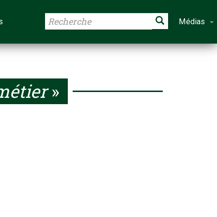
s
Médias
étier
»