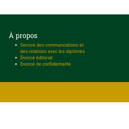
À propos
Service des communications et
des relations avec les diplômés
Énoncé éditorial
Énoncé de confidentialité