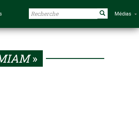
s
Médias
MIAM
»