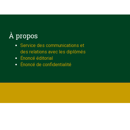
À propos
Service des communications et
des relations avec les diplômés
Énoncé éditorial
Énoncé de confidentialité