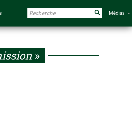
s
Médias
ission
»