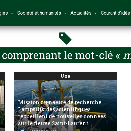
gies
Société et humanités
Actualités
Courant d'idée
s comprenant le mot-clé «
m
Une
Mission du navire de recherche
Lampsilis: des scientifiques
recueillent de nouvelles données
sur le fleuve Saint-Laurent