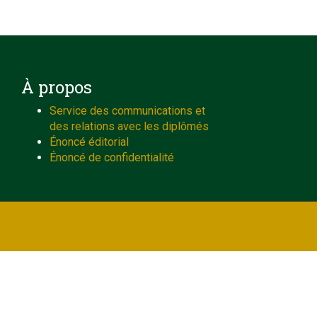
À propos
Service des communications et
des relations avec les diplômés
Énoncé éditorial
Énoncé de confidentialité