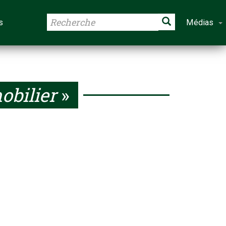
s
Médias
obilier
»