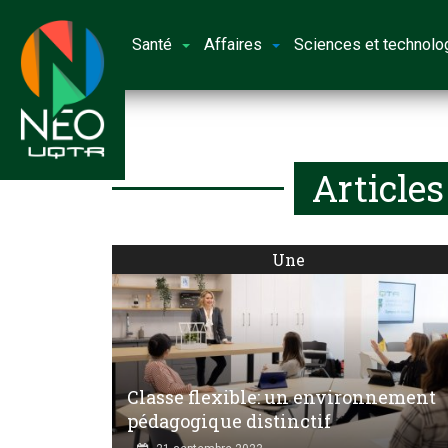
Santé
Affaires
Sciences et technolo
Articles
Une
Classe flexible: un environnement
pédagogique distinctif