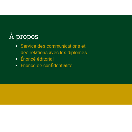
À propos
Service des communications et
des relations avec les diplômés
Énoncé éditorial
Énoncé de confidentialité