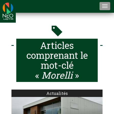
Togg
navi
Articles
comprenant le
mot-clé
«
Morelli
»
Actualités