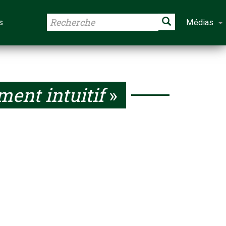
s
Médias
ent intuitif
»