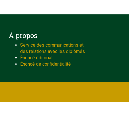
À propos
Service des communications et
des relations avec les diplômés
Énoncé éditorial
Énoncé de confidentialité