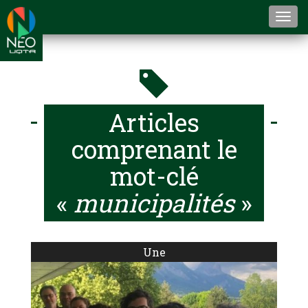
Togg
navi
Articles
comprenant le
mot-clé
«
municipalités
»
Une