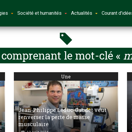
gies
Société et humanités
Actualités
Courant d'idée
s comprenant le mot-clé «
m
Une
Jean-Philippe Leduc-Gaudet veut
renverser la perte de masse
musculaire