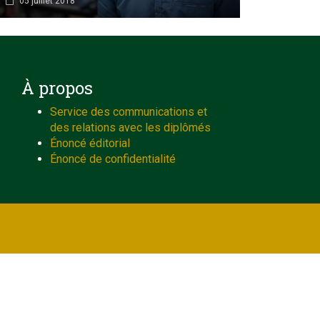
05 juillet 2018
À propos
Service des communications et
des relations avec les diplômés
Énoncé éditorial
Énoncé de confidentialité