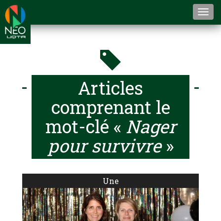
Togg
navi
Articles
comprenant le
mot-clé «
Nager
pour survivre
»
Une