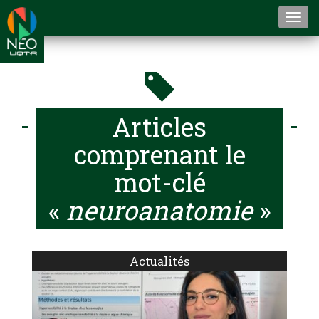
Togg
navi
Articles
comprenant le
mot-clé
«
neuroanatomie
»
Actualités