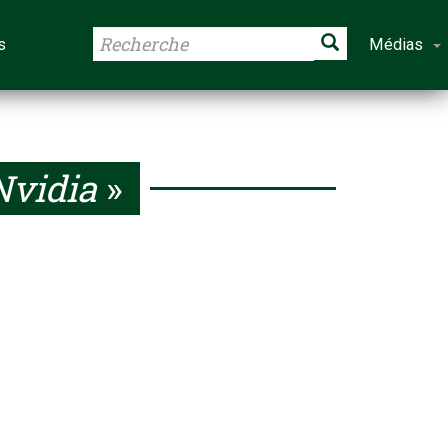
s
Médias
vidia
»