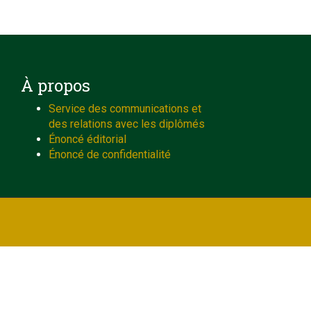
À propos
Service des communications et
des relations avec les diplômés
Énoncé éditorial
Énoncé de confidentialité