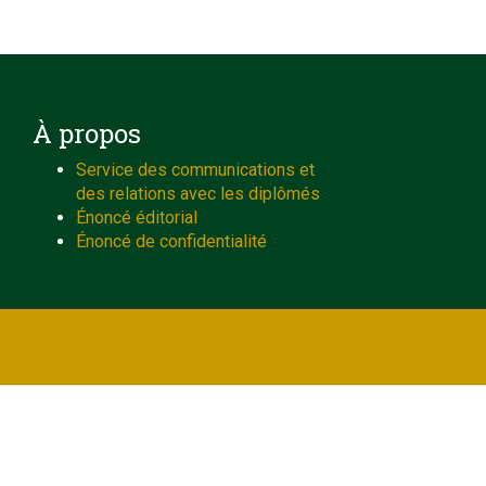
À propos
Service des communications et
des relations avec les diplômés
Énoncé éditorial
Énoncé de confidentialité