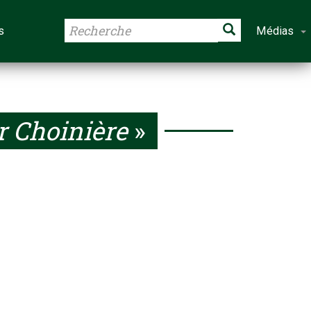
s
Médias
r Choinière
»