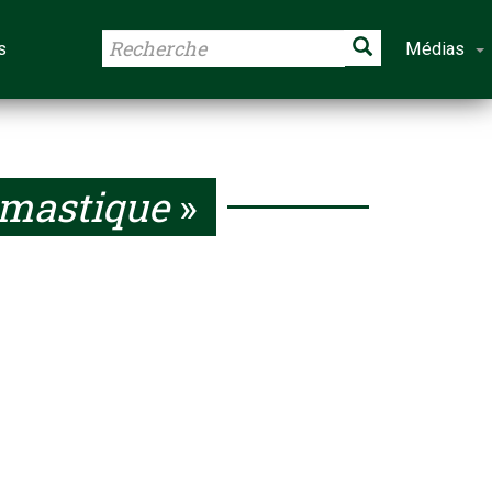
s
Médias
mastique
»