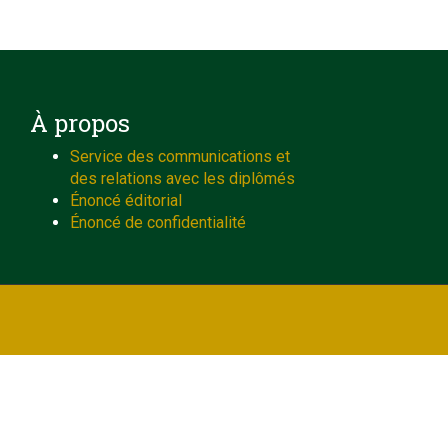
À propos
Service des communications et
des relations avec les diplômés
Énoncé éditorial
Énoncé de confidentialité