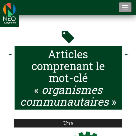
Togg
navi
Articles
comprenant le
mot-clé
«
organismes
communautaires
»
Une