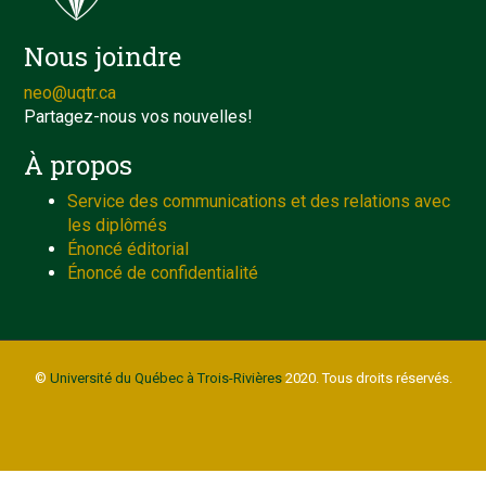
Nous joindre
neo@uqtr.ca
Partagez-nous vos nouvelles!
À propos
Service des communications et des relations avec
les diplômés
Énoncé éditorial
Énoncé de confidentialité
©
Université du Québec à Trois-Rivières
2020. Tous droits réservés.