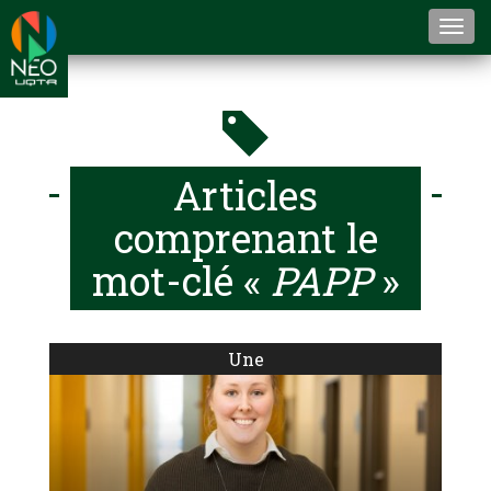
Togg
navi
Articles
comprenant le
mot-clé «
PAPP
»
Une