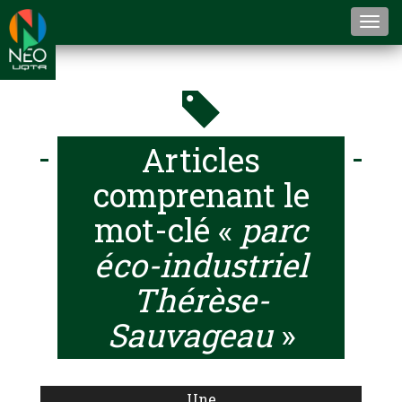
Togg
navi
Articles
comprenant le
mot-clé «
parc
éco-industriel
Thérèse-
Sauvageau
»
Une