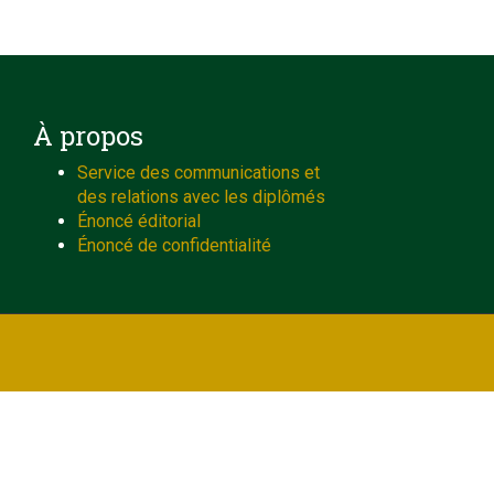
À propos
Service des communications et
des relations avec les diplômés
Énoncé éditorial
Énoncé de confidentialité