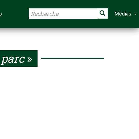
s
Médias
parc
»