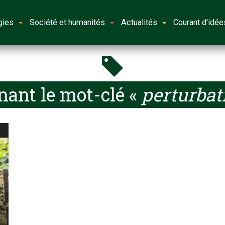
gies
Société et humanités
Actualités
Courant d'idée
nant le mot-clé «
perturba