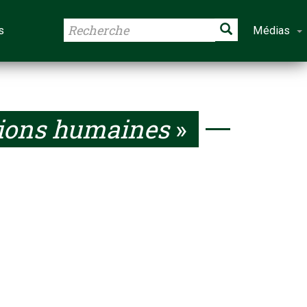
s
Médias
tions humaines
»