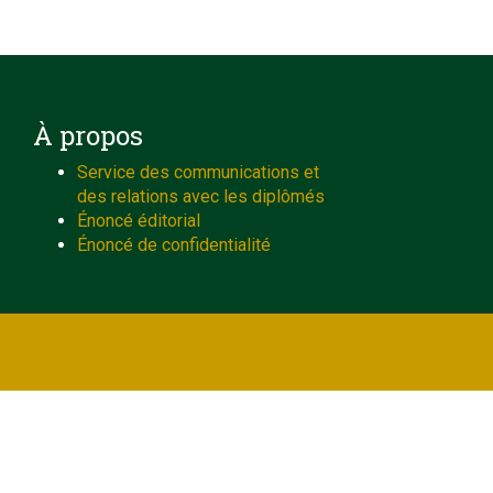
À propos
Service des communications et
des relations avec les diplômés
Énoncé éditorial
Énoncé de confidentialité