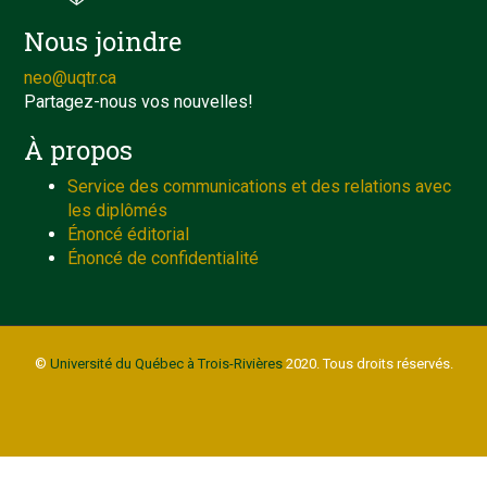
Nous joindre
neo@uqtr.ca
Partagez-nous vos nouvelles!
À propos
Service des communications et des relations avec
les diplômés
Énoncé éditorial
Énoncé de confidentialité
©
Université du Québec à Trois-Rivières
2020. Tous droits réservés.