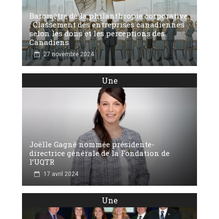
Baromètre de la philanthropie corporative
: Classement des entreprises canadiennes
selon les dons et les perceptions des
Canadiens
27 novembre 2024
Une
Joëlle Gagné nommée présidente-
directrice générale de la Fondation de
l’UQTR
17 avril 2024
Une