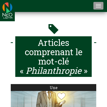
Togg
navi
Articles
comprenant le
mot-clé
«
Philanthropie
»
Une