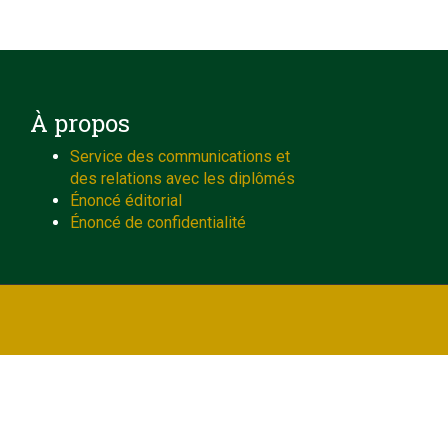
À propos
Service des communications et
des relations avec les diplômés
Énoncé éditorial
Énoncé de confidentialité