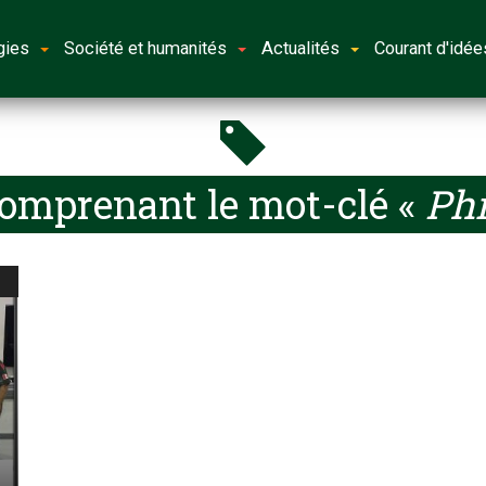
gies
Société et humanités
Actualités
Courant d'idée
comprenant le mot-clé «
Phi