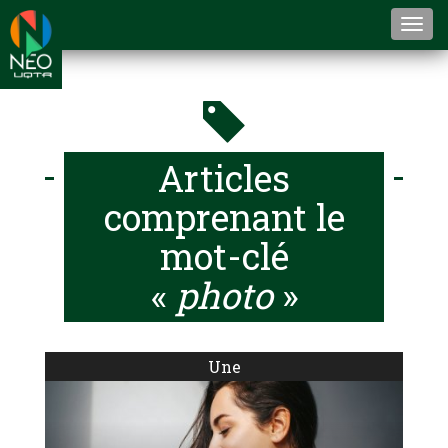
Togg
navi
Articles
comprenant le
mot-clé
«
photo
»
Une