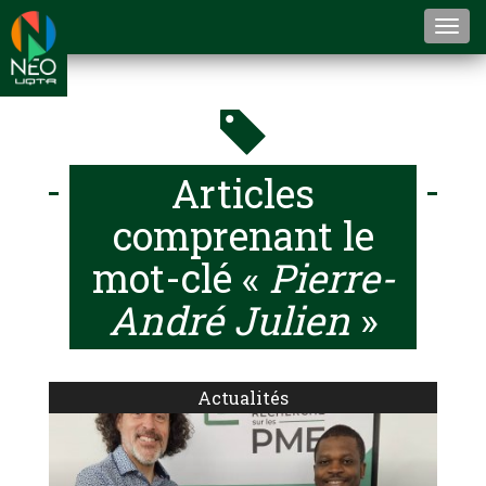
Togg
navi
Articles
comprenant le
mot-clé «
Pierre-
André Julien
»
Actualités