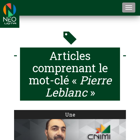
Togg
navi
Articles
comprenant le
mot-clé «
Pierre
Leblanc
»
Une