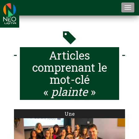
Togg
navi
Articles
comprenant le
mot-clé
«
plainte
»
Une