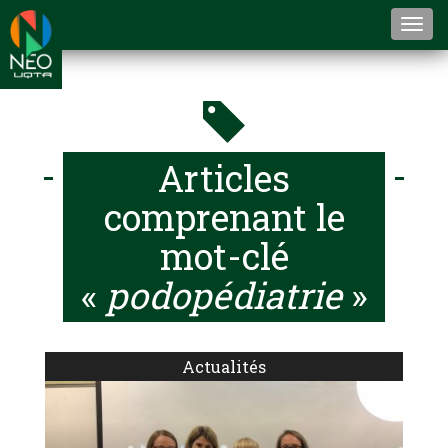
Togg
navi
Articles
comprenant le
mot-clé
«
podopédiatrie
»
Actualités