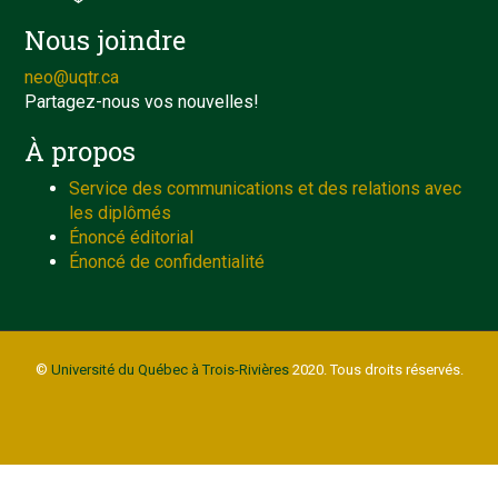
Nous joindre
neo@uqtr.ca
Partagez-nous vos nouvelles!
À propos
Service des communications et des relations avec
les diplômés
Énoncé éditorial
Énoncé de confidentialité
©
Université du Québec à Trois-Rivières
2020. Tous droits réservés.