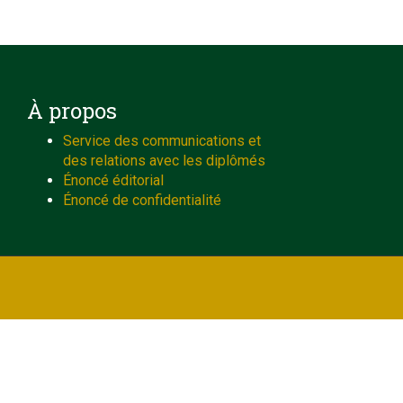
À propos
Service des communications et
des relations avec les diplômés
Énoncé éditorial
Énoncé de confidentialité