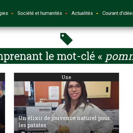
gies
Société et humanités
Actualités
Courant d'idée
mprenant le mot-clé «
pomme
Une
Un élixir de jouvence naturel pour
les patates