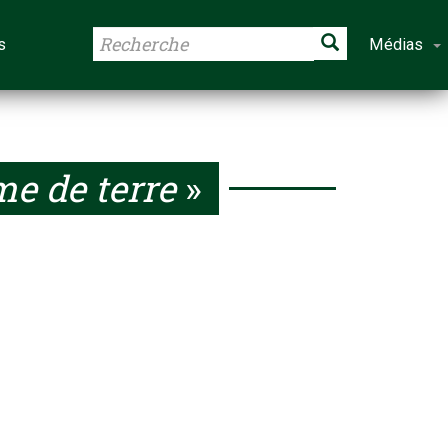
s
Médias
 de terre
»