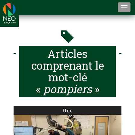
Togg
navi
Articles
comprenant le
mot-clé
«
pompiers
»
Une