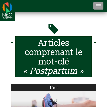
Togg
navi
Articles
comprenant le
mot-clé
«
Postpartum
»
Une