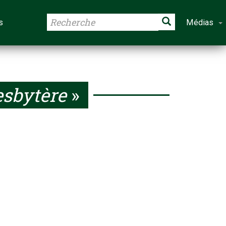
s
Médias
esbytère
»