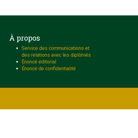
À propos
Service des communications et
des relations avec les diplômés
Énoncé éditorial
Énoncé de confidentialité