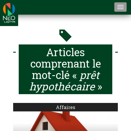
Togg
navi
Articles
comprenant le
mot-clé «
prêt
hypothécaire
»
Affaires