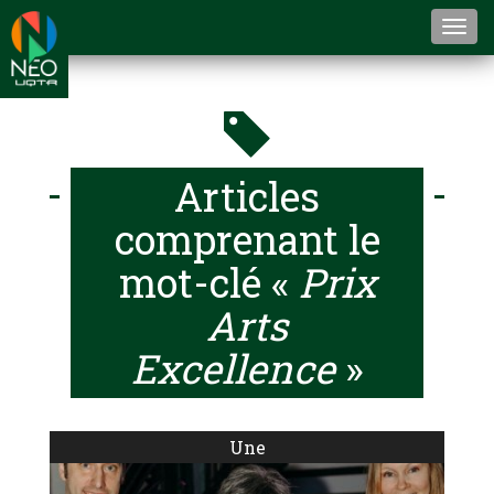
Togg
navi
Articles
comprenant le
mot-clé «
Prix
Arts
Excellence
»
Une