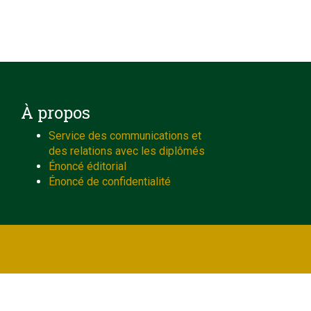
À propos
Service des communications et
des relations avec les diplômés
Énoncé éditorial
Énoncé de confidentialité