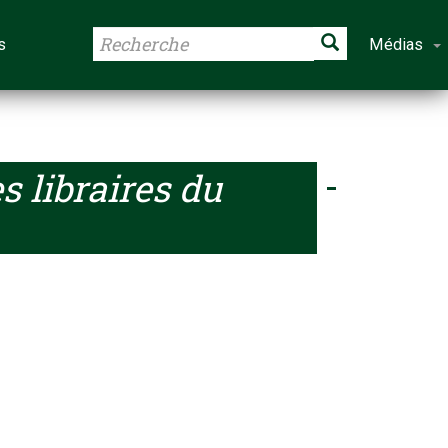
s
Médias
s libraires du