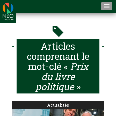
Togg
navi
Articles
comprenant le
mot-clé «
Prix
du livre
politique
»
Actualités