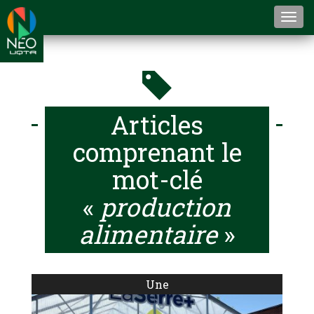
Togg
navi
Articles
comprenant le
mot-clé
«
production
alimentaire
»
Une