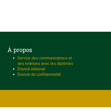
À propos
Service des communications et
des relations avec les diplômés
Énoncé éditorial
Énoncé de confidentialité