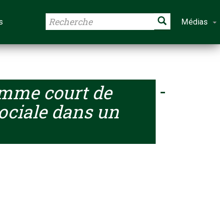
s
Médias
mme court de
ociale dans un