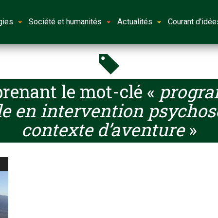
gies
Société et humanités
Actualités
Courant d'idée
renant le mot-clé «
progra
e en intervention psychos
contexte d’aventure
»