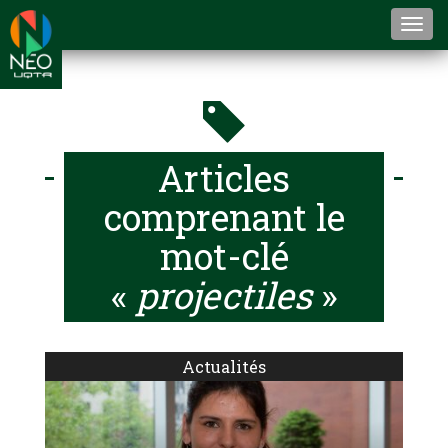
Togg
navi
Articles
comprenant le
mot-clé
«
projectiles
»
Actualités