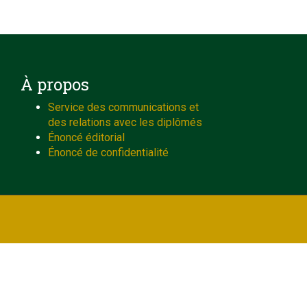
À propos
Service des communications et
des relations avec les diplômés
Énoncé éditorial
Énoncé de confidentialité