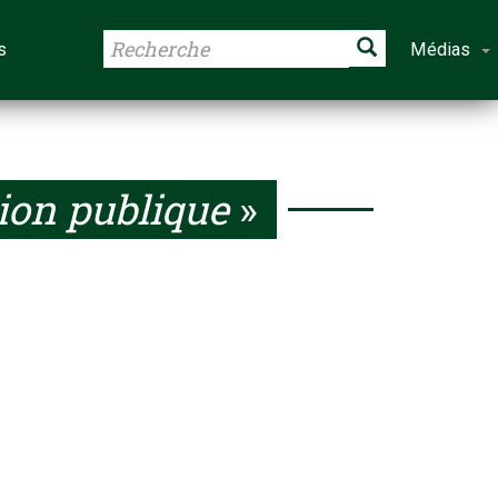
s
Médias
ion publique
»