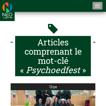
Togg
navi
Articles
comprenant le
mot-clé
«
Psychoedfest
»
Une