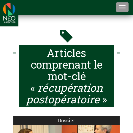
Togg
navi
Articles
comprenant le
mot-clé
«
récupération
postopératoire
»
Dossier