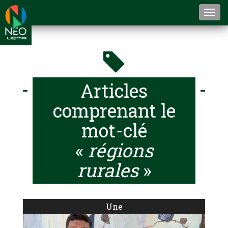
Togg
navi
Articles
comprenant le
mot-clé
«
régions
rurales
»
Une