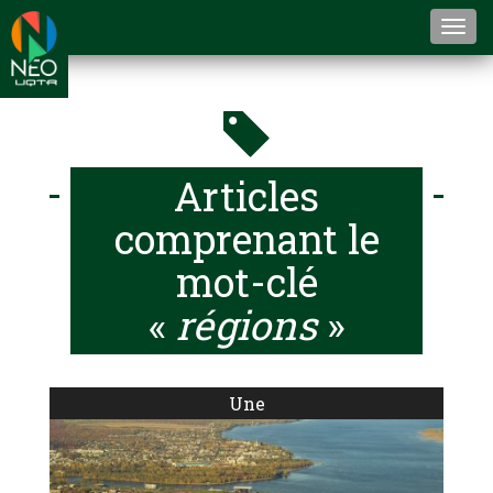
Togg
navi
Articles
comprenant le
mot-clé
«
régions
»
Une