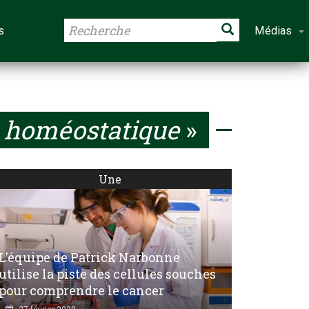
s
Médias
n homéostatique
»
Une
L'équipe de Patrick Narbonne
utilise la piste des cellules souches
pour comprendre le cancer