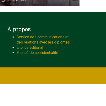
27 février 2020
À propos
Service des communications et
des relations avec les diplômés
Énoncé éditorial
Énoncé de confidentialité