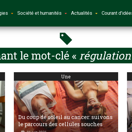
gies
Société et humanités
Actualités
Courant d'idée
ant le mot-clé «
régulatio
Une
Du coup de soleil au cancer: suivons
r
le parcours des cellules souches