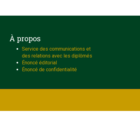
À propos
Service des communications et
des relations avec les diplômés
Énoncé éditorial
Énoncé de confidentialité