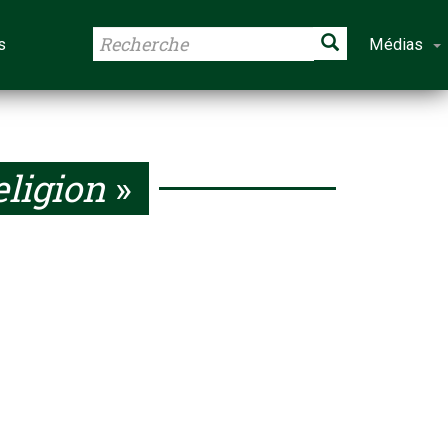
s
Médias
eligion
»