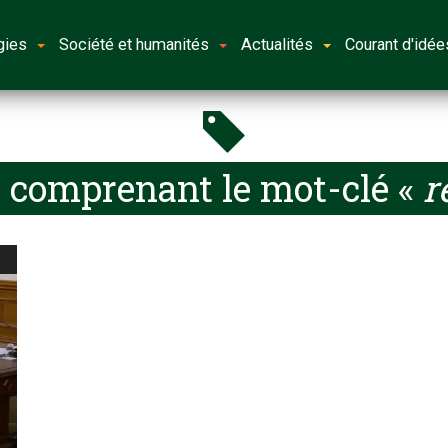
gies
Société et humanités
Actualités
Courant d'idée
s comprenant le mot-clé «
r