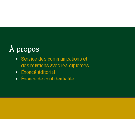
À propos
Service des communications et
des relations avec les diplômés
Énoncé éditorial
Énoncé de confidentialité