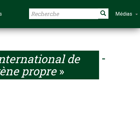
s
Médias
nternational de
gène propre
»