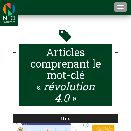
Togg
navi
Articles
comprenant le
mot-clé
«
révolution
4.0
»
Une