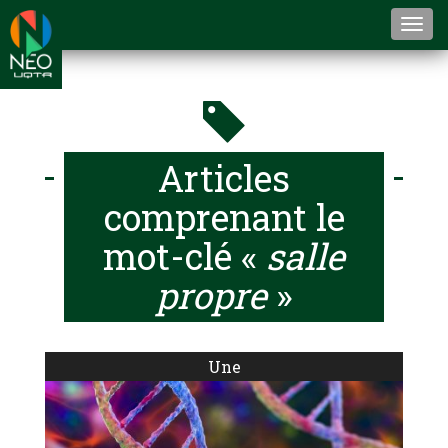
Togg
navi
Articles
comprenant le
mot-clé «
salle
propre
»
Une